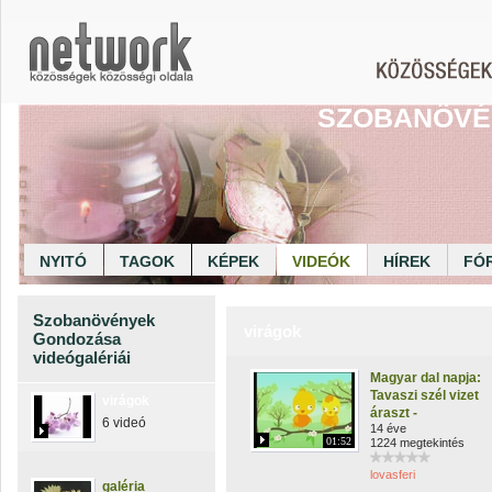
SZOBANÖVÉ
NYITÓ
TAGOK
KÉPEK
VIDEÓK
HÍREK
FÓ
Szobanövények
virágok
Gondozása
videógalériái
Magyar dal napja:
Tavaszi szél vizet
virágok
áraszt -
6 videó
14 éve
01:52
1224 megtekintés
lovasferi
galéria