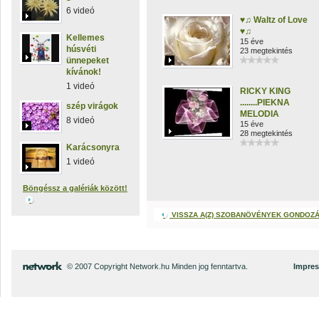
6 videó
♥♫ Waltz of Love
♥♫
Kellemes
15 éve
húsvéti
23 megtekintés
ünnepeket
kívánok!
1 videó
RICKY KING
........PIEKNA
szép virágok
MELODIA
8 videó
15 éve
28 megtekintés
Karácsonyra
1 videó
Böngéssz a galériák között!
VISSZA A(Z) SZOBANÖVÉNYEK GONDOZ
© 2007 Copyright Network.hu Minden jog fenntartva.
Impre