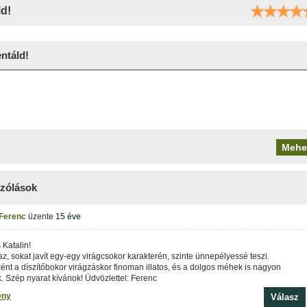
ld!
táld!
zólások
Ferenc
üzente
15 éve
Katalin!
az, sokat javít egy-egy virágcsokor karakterén, szinte ünnepélyessé teszi.
nt a díszítőbokor virágzáskor finoman illatos, és a dolgos méhek is nagyon
k. Szép nyarat kívánok! Üdvözlettel: Ferenc
ény
Válasz