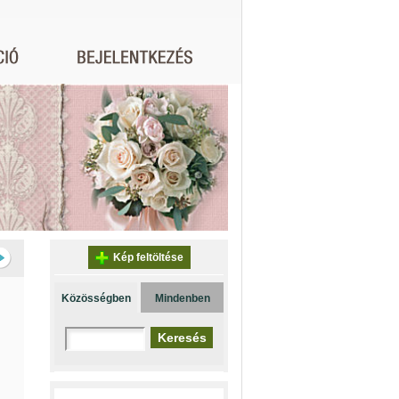
Kép feltöltése
Közösségben
Mindenben