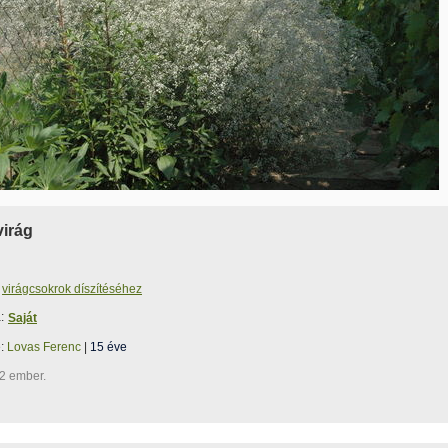
virág
virágcsokrok díszítéséhez
:
Saját
e:
Lovas Ferenc
|
15 éve
2 ember.