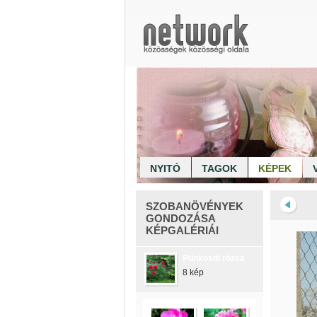
NYITÓ
TAGOK
KÉPEK
SZOBANÖVÉNYEK
GONDOZÁSA
KÉPGALÉRIÁI
Pünkösdi rózsa
8 kép