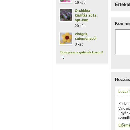
16 kép
Értéke
Orchidea
kiállítás 2012.
ápr.-ban
Kommen
20 kép
virágok
süteményből
3 kép
Böngéssz a galériák között!
Hozzás
Lovas 
Kedves 
Való ig
Egyébké
szereti
Előzm