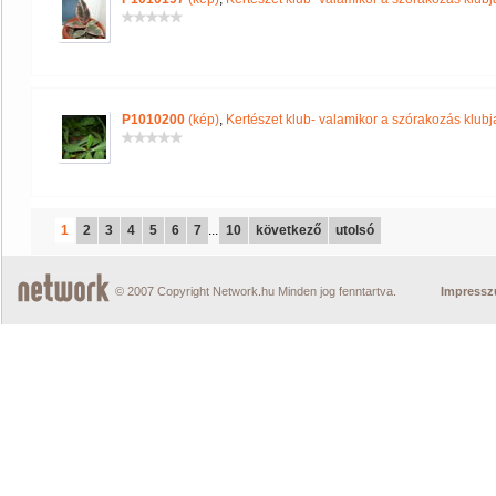
P1010200
(kép)
,
Kertészet klub- valamikor a szórakozás klubja
1
2
3
4
5
6
7
...
10
következő
utolsó
© 2007 Copyright Network.hu Minden jog fenntartva.
Impress