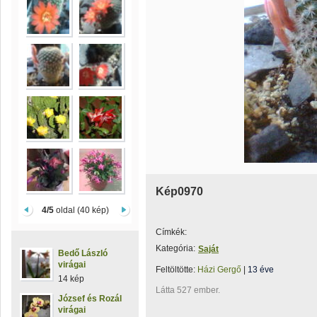
Kép0970
4/5
oldal (40 kép)
Címkék:
Kategória:
Saját
Bedő László
virágai
Feltöltötte:
Házi Gergő
|
13 éve
14 kép
Látta 527 ember.
József és Rozál
virágai