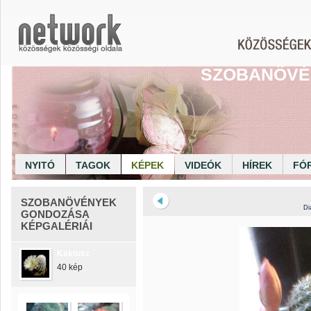
SZOBANÖVÉ
NYITÓ
TAGOK
KÉPEK
VIDEÓK
HÍREK
FÓ
SZOBANÖVÉNYEK
Di
GONDOZÁSA
KÉPGALÉRIÁI
Kaktusz
40 kép