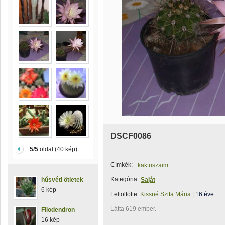
DSCF0086
5/5
oldal (40 kép)
Címkék:
kaktuszaim
Kategória:
húsvéti ötletek
Saját
6 kép
Feltöltötte:
Kissné Szita Mária
|
16 éve
Látta 619 ember.
Filodendron
16 kép