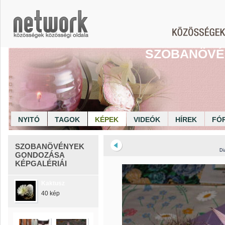
SZOBANÖVÉ
NYITÓ
TAGOK
KÉPEK
VIDEÓK
HÍREK
FÓ
SZOBANÖVÉNYEK
Di
GONDOZÁSA
KÉPGALÉRIÁI
Kaktusz
40 kép