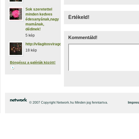
Sok szeretettel
minden kedves
Értékeld!
édesanyának,nagy
mamának,
dédinek!
5 kép
Kommentáld!
http://vilagitosviragok.hupont.hu
18 kép
Böngéssz a galériák között!
© 2007 Copyright Network.hu Minden jog fenntartva.
Impre