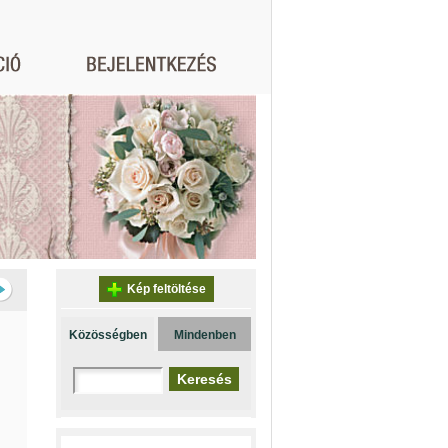
Kép feltöltése
Közösségben
Mindenben