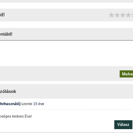
ld!
táld!
zólások
 felhasználó]
üzente
15 éve
pséges kedves Éva!
Válasz