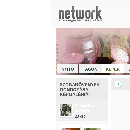
NYITÓ
TAGOK
KÉPEK
SZOBANÖVÉNYEK
GONDOZÁSA
KÉPGALÉRIÁI
Bérces Éva
növényei
28 kép