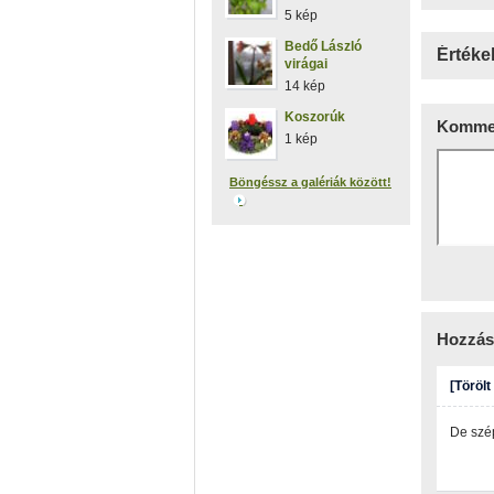
5 kép
Bedő László
Értéke
virágai
14 kép
Koszorúk
Kommen
1 kép
Böngéssz a galériák között!
Hozzás
[Törölt
De szé