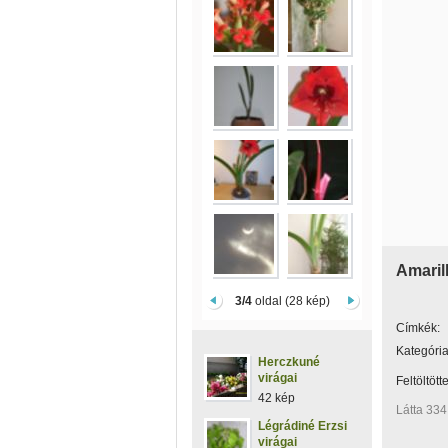
Amarill
3/4
oldal (28 kép)
Címkék:
Kategória
Herczkuné
virágai
Feltöltött
42 kép
Látta 334
Légrádiné Erzsi
virágai