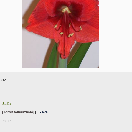
isz
:
Saját
e:
[Törölt felhasználó]
|
15 éve
 ember.