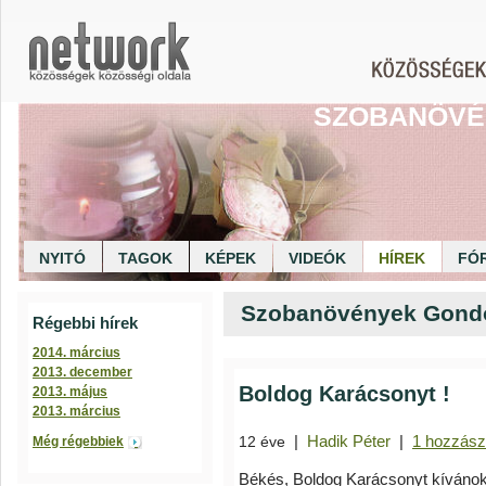
SZOBANÖVÉ
NYITÓ
TAGOK
KÉPEK
VIDEÓK
HÍREK
FÓ
Szobanövények Gondoz
Régebbi hírek
2014. március
2013. december
Boldog Karácsonyt !
2013. május
2013. március
|
Hadik Péter
|
1 hozzász
12 éve
Még régebbiek
Békés, Boldog Karácsonyt kíváno