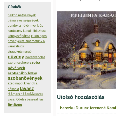
Címkék
balkon na¶va©nyek
bámulatos szépségek
gondok a növénnyel
k ép
karácsony
ka­nai hibiszkusz
könnyezőpálma
különleges
növényeket ismerhetünk a
varázslatos
virágoknálmargó
növény
növényápolás
szoba
szerencsehere
növények
szobanÃ¶vÃ©ny
szobanövények
szép napot kívánok a
tavasz
nőknek!
tÃÂ³parti nÃÂ¶vÃÂ©nyek
Utolsó hozzászólás
vásár
Ötletes összeállítás
öntözés
herczku Durucz ferencné Katal